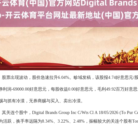
TLYS.us）股票出现波动，股价急速拉升6.04%。畛域发稿，该股报4.74好意思元/
-69000.00好意思元，每股收益0.00好意思元，毛利49.92百万好意思元
商赐与抓有冷漠，无券商赐与买入、卖出冷漠。
Digital Brands Group Inc C/Wts Cl A 18/05/2026 (To Pur 
妙较为活跃，换手率远隔为8.34%、3.22%、2.48%，振幅较大的关连个股有Torrid Ho