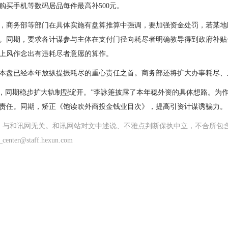
者购买手机等数码居品每件最高补500元。
，商务部等部门在具体实施有盘算推算中强调，要加强资金处罚，若某地
。同期，要求各计谋参与主体在支付门径向耗尽者明确教导得到政府补贴
上风作念出有违耗尽者意愿的算作。
本盘已经本年放纵提振耗尽的重心责任之首。商务部还将扩大办事耗尽、
法’，同期稳步扩大轨制型绽开。”李詠箑披露了本年稳外资的具体想路。为
责任。同期，矫正《饱读吹外商投金钱业目次》，提高引资计谋诱骗力。
网，与和讯网无关。和讯网站对文中述说、不雅点判断保执中立，不合所包
staff.hexun.com