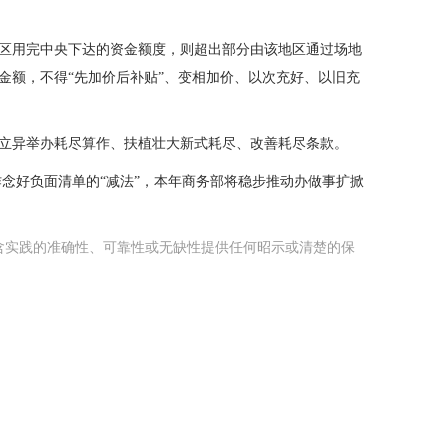
区用完中央下达的资金额度，则超出部分由该地区通过场地
金额，不得“先加价后补贴”、变相加价、以次充好、以旧充
立异举办耗尽算作、扶植壮大新式耗尽、改善耗尽条款。
作念好负面清单的“减法”，本年商务部将稳步推动办做事扩掀
含实践的准确性、可靠性或无缺性提供任何昭示或清楚的保