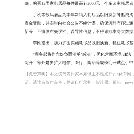
确，购买12类家电居品每件最高补2000元，个东谈主耗尽
手机等数码居品为本年新纳入耗尽品以旧换新补贴鸿沟
资金赞助，并实时向社会公告不绝计谋，确保沉静有序过渡
新等，不得发布失误性、误导性信息，不得诈欺本身大数据
李刚指出，加力扩围实施耗尽品以旧换新、稳住耗尽基
“商务部将作念好负面清单‘减法’，优化营商环境‘加
绽开，额外是要扩大电信、医疗、陶冶等规模绽开试点引申
【免责声明】本文仅代表作家本东谈主不雅点开yun体育
证。请读者仅作参考，并请自行承担一皆连累。邮箱：news_center@