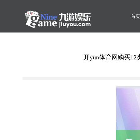
首
开yun体育网购买1