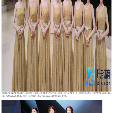
礼模团队的责任远不啻于站在舞台上展示风范。在幕后，他们需要进行严格的考验，从站姿、走步到方式贬责，每一个细节齐竭力齐备。他们还需要潜入了解步履的
主题、品牌的文化以及商量受众的喜好，以便在舞台上愈加精确地传达出步履所要抒发的中枢信息。