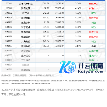
该基金的基金司理为饶晓鹏，饶晓鹏于2020年7月16日起任职本基金基金司理，任职手艺累计呈报-37.59%。手艺重仓股调仓次数共有61次，其中盈利次数为29次，胜
率为47.54%。（重仓股调仓收益率按重仓股调入调出当季的季度均价估算而来）
以上推作为本站据公开信息整理，由智能算法生成（网信算备310104345710301240019号）开yun体
育网，不组成投资冷落。