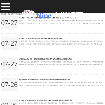
栏目分类
你的位置：
开云体育平台网址最新地址(中国)官方系统
>
新闻
>
开云体育(中国)官方网站深澳两地这次“双向奔赴”-开云体育平台网址最新地址(中国)官方系统
07-27
8月8日上昼，深圳东门商会-澳门离岛工交易合伙会结为友好商会暨签署友好合作框架庆典在澳门举行开云体育(中国)官方网站，两边将构
建起常态化疏导机制，在旅游实际、文化创意、品牌打造、后生创业、聪惠交易等领域伸开深度互助。 在粤港澳大湾区征战“硬联通”“软
联通”“心联通”欺压普及的配景下，深澳两地这次“双向奔赴”，将为粤港澳大湾区协同发展注入新的活力。 澳门官也街 东门老街官也街
双向奔赴激励文旅新活力 深圳东门老街与澳门官也街在两地住户心目中都有着独特的情怀。行为深圳最早的商圈，东门老街是罗湖助力...
云开体育8月8日16时10分许-开云体育平台网址最新地址(中国)官方系统
07-27
近日云开体育，在海南万宁市神州半岛，37岁的广东搭客吴秋钟为救溺水遇险的一家三口祸害葬送，他与多位好心东谈主救东谈主的行状
激勉温雅。8月10日，吴秋钟的堂哥向南齐N视频记者答复了堂弟的生前点滴。据其先容，吴秋钟是广东汕头东谈主，在广西凭祥作念贸
易。这次赶赴海南旅行是因为吴秋钟女儿行将读月朔，带女儿出门诽谤。“他这东谈主很和善，碰到这种事情是一定会下去帮手救东谈主
的。” 吴秋钟生前相片。 南齐此前报谈，8月8日16时10分许，广西搭客于先生带着小女儿在神州半岛一湾海域浅水区游玩时，短暂听到了
女儿...
体育游戏app平台并第一期间冲到海里施救-开云体育平台网址最新地址(中国)官方系统
07-27
体育游戏app平台 “念念送他临了一程”！广东旅客万宁救东谈主捐躯，获救者称很悲痛 近日，在海南万宁市神州半岛，37岁的广东旅客吴
秋钟为救溺水遇险的一家三口熬煎捐躯，他与多位好心东谈主救东谈主的管事激励关爱。8月10日，获救的于先生向南齐N视频记者示意，
他当今很悲痛又很内疚，现时他和两个女儿的躯壳已说明无碍，他正合作当地联系部门和吴秋钟家属措置后续事宜。“心境很千里重，吃
也吃不下，睡也睡不着。” 万宁市蓝天援助队队员为吴秋钟实行心肺复苏。 南齐此前报谈，8月8日16时10分许，广西旅客于先生带...
开yun体育网8月10昼夜间到8月12日白昼-开云体育平台网址最新地址(中国)官方系统
07-26
\n 重庆发布暴雨Ⅲ级预警 10昼夜间到12日白昼大部地区有暴雨到大暴雨 \n \n 8月9日下昼，重庆市自高局发布暴雨Ⅲ级预警。重庆市自高
台瞻望，8月10昼夜间到8月12日白昼，重庆市大部地区有暴雨到大暴雨。笃定 \n 失去双腿的她在夜市摆摊 成了夜市里的“团宠” \n \n “重
心什么？有烤冷面、手持饼……”8月7日晚，在重庆华岩中心轨说念站下方的夜市里，陈玲站在摊位后连络顾主说念。往来的时刻，她的
玄色长裙偶尔会荡漾起来，显露了泛着金属色泽的腿部。笃定 \n 义士父亲何伯路：续写男儿“未能...
云开体育\n《重庆社会科学》创刊于1983年-开云体育平台网址最新地址(中国)官方系统
\n \n 8月7日，重庆社会科学院（重庆市东谈主民政府发展商议中心）收到南京大学中国社会科学商议评价中心发来的CSSCI起原期刊收录