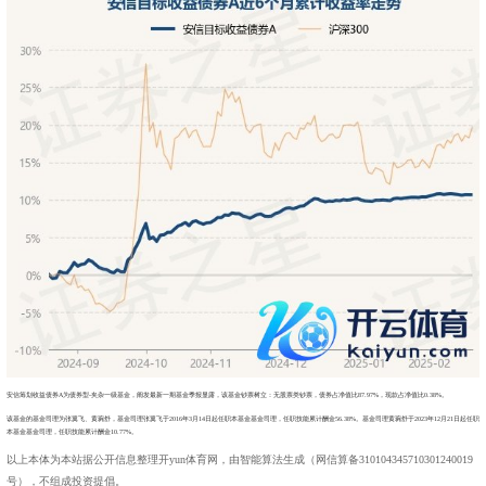
安信筹划收益债券A为债券型-夹杂一级基金，阐发最新一期基金季报显露，该基金钞票树立：无股票类钞票，债券占净值比87.97%，现款占净值比0.38%。
该基金的基金司理为张翼飞、黄琬舒，基金司理张翼飞于2016年3月14日起任职本基金基金司理，任职技能累计酬金56.38%。基金司理黄琬舒于2023年12月21日起任职
本基金基金司理，任职技能累计酬金10.77%。
以上本体为本站据公开信息整理开yun体育网，由智能算法生成（网信算备310104345710301240019
号），不组成投资提倡。