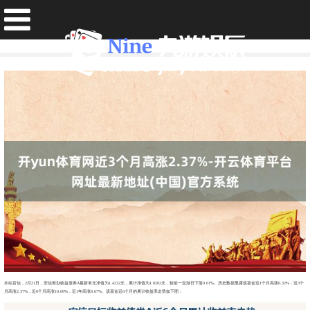
开yun体育网近3个月高涨2.37%-开云体育平台网址最新地址(中国)官方系统
发布日期：2026-04-11 15:56 点击次数：120
本站音信，2月21日，安信筹划收益债券A最新单元净值为1.4232元，累计净值为1.8202元，较前一交游日下落0.01%。历史数据显露该基金近1个月高涨0.32%，近3个
月高涨2.37%，近6个月高涨10.69%，近1年高涨8.67%。该基金近6个月的累计收益率走势如下图：