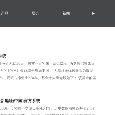
产品
展会
新闻
►
系统
计净值为2.153元，较前一往将来下落0.32%。历史数据败露该
。该基金近6个月的累计收益率走势如下图： 大摩跳跃优选股票为股票
%，现款占净值比2.34%。基金十大重仓股如下： 该基金的基
新地址(中国)官方系统
.3866元，较前一交游日高涨0.1%。历史数据清晰该基金近1个